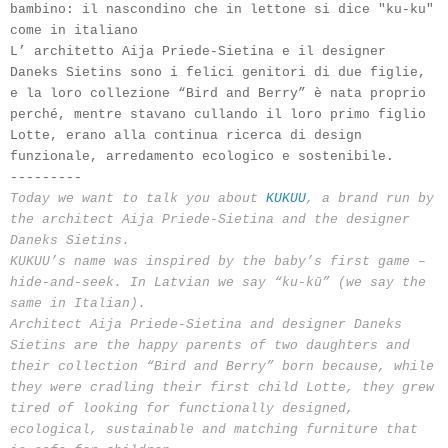
bambino: il nascondino che in lettone si dice "ku-ku"
come in italiano
L’ architetto Aija Priede-Sietina e il designer
Daneks Sietins sono i felici genitori di due figlie,
e la loro collezione “Bird and Berry” è nata proprio
perché, mentre stavano cullando il loro primo figlio
Lotte, erano alla continua ricerca di design
funzionale, arredamento ecologico e sostenibile.
---------
Today we want to talk you about
KUKUU
, a brand run by
the architect Aija Priede-Sietina and the designer
Daneks Sietins.
KUKUU’s name was inspired by the baby’s first game –
hide-and-seek. In Latvian we say “ku-kū” (we say the
same in Italian).
Architect Aija Priede-Sietina and designer Daneks
Sietins are the happy parents of two daughters and
their collection “Bird and Berry” born because, while
they were cradling their first child Lotte, they grew
tired of looking for functionally designed,
ecological, sustainable and matching furniture that