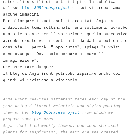
materiali e stili
di
tutti i tipi e la pubblica
sul
suo
blog
365facesproject
di cui vi proponiamo
alcune immagini.
Per allargare i suoi confini creativi, Anja ha
individuato temi settimanali: una settimana, avrebbe
usato le piante per l'ispirazione, quella successiva
avrebbe creato volti costituiti da dadi e bulloni, e
così via... perchè "Dopo tutto", spiega "I volti
sono ovunque. Devi solo cercare e usare l'
immaginazione".
Che aspettate dunque?
Il blog di Anja Brunt potrebbe ispirare anche voi,
quindi vi invitiamo a visitarlo.
-----
Anja Brunt realizes different faces each day of the
year using different materials and styles posting
them on her
blog 365facesproject
from which we
propose some pictures.
Anja identified weekly themes: one week she used
plants for inspiration, the next one she created