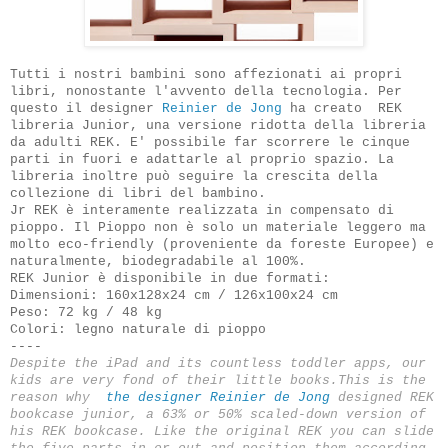
Tutti i nostri bambini sono affezionati ai propri
libri, nonostante l'avvento della tecnologia. Per
questo il designer
Reinier de Jong
ha creato
REK
libreria
Junior
, una versione
ridotta della libreria
da adulti
REK
. E'
possibile far scorrere
le
cinque
parti in fuori
e
adattarle al proprio spazio.
La
libreria inoltre può seguire la crescita della
collezione di libri del bambino.
Jr
REK
è interamente
realizzata in
compensato di
pioppo
.
Il Pioppo
non è solo
un materiale leggero
ma
molto
eco-friendly
(
proveniente da foreste
Europee)
e
naturalmente,
biodegradabile al 100%
.
REK
Junior
è disponibile in due
formati
:
Dimensioni
:
160x128x24
cm
/
126x100x24
cm
Peso
:
72 kg
/
48 kg
Colori
:
legno naturale
di pioppo
----
Despite the iPad and its countless toddler apps, our
kids are very fond of their little books.This is the
reason why
the designer Reinier de Jong
designed REK
bookcase junior, a 63% or 50% scaled-down version of
his REK bookcase. Like the original REK you can slide