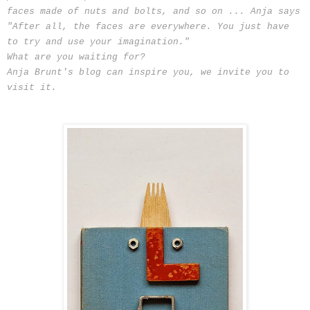
faces made ​​of nuts and bolts, and so on ... Anja says
"After all, the faces are everywhere. You just have
to try and use your imagination."
What are you waiting for?
Anja Brunt's blog can inspire you, we invite you to
visit it.