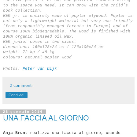
the five parts in or out and position them according
to the space you need. It can grow with the child’s
book collection.
REK jr. is entirely made of poplar plywood. Poplar is
not only a lightweight material but very eco-friendly
(from responsibly managed forests in Europe) and of
course 100% biodegradable. The wood is finished with
100% organic linseed oil wax.
REK junior comes in two sizes:
dimensions: 160x128x24 cm / 126x100x24 cm
weight: 72 kg / 48 kg
colours: natural poplar wood
Photos:
Peter van Dijk
2 commenti:
Condividi
26 gennaio 2014
UNA FACCIA AL GIORNO
Anja Brunt
realizza una
faccia
al giorno, usando