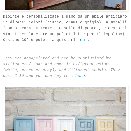
Dipinte e personalizzate a mano da un abile artigiano
in diversi colori (bianco, crema o grigio), e modelli
(con o senza battente o casella di posta , e cesto di
vimini per lasciare un po' di latte per il topolino)
Costano 30€ e potete acquistarle
qui
.
---
They are hand
painted
and can be custiumised by
skilled craftsman
and come in different colors
(
white, cream
or gray)
,
and different models
.
They
cost
€ 30
and
you can buy them
here
.