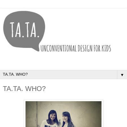
▼
TA.TA. WHO?