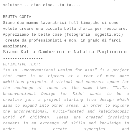
salutare....ciao ciao...ta ta....
BRUTTA COPIA
Siamo due mamme lavoratrici full time,che si sono
volute creare una piccola bolla d'aria per respirare.
Apprezziamo le belle cose (fotografia, oggetti,etc)
create da professionisti e non, in grado di farci
emozionare.
Siamo Katia Gamberini e Natalia Paglionico
-----------------
DEFINITIVE TEXT:
"Ta.Ta. Unconventional Design for Kids" is a project
that came in on tiptoe
s
at a rear of much more
ambitious projects.
A v
irtual and concrete space
for
the
exchange
of ideas
at the same time.
"Ta.Ta.
Unconventional Design for Kids" wants to be a
creative jar, a project starting from design which
aims to expand into othe
r areas, in order to explore
the unconventional,
multi-faceted and kaleidoscopic
world of children.
Ideas are
created involving
readers in an exchange of skill
s and knowledge
in
order to create synergies and