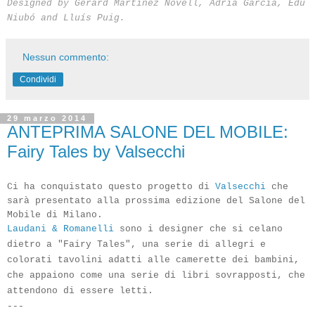
Designed
by Gerard
Martinez
Novell,
Adrià
Garcia,
Edu
Niubó
and
Lluís
Puig
.
Nessun commento:
Condividi
29 marzo 2014
ANTEPRIMA SALONE DEL MOBILE:
Fairy Tales by Valsecchi
Ci ha conquistato questo progetto di
Valsecchi
che
sarà presentato alla prossima edizione del Salone del
Mobile di Milano.
Laudani & Romanelli
sono i designer che si celano
dietro a "Fairy Tales", una serie di allegri e
colorati tavolini adatti alle camerette dei bambini,
che appaiono come una serie di libri sovrapposti, che
attendono di essere letti.
---