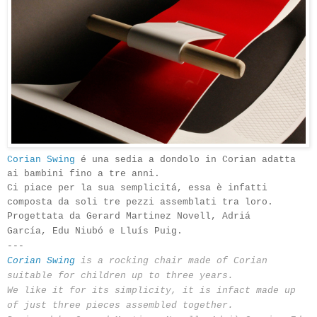
Corian Swing
é una sedia a dondolo in Corian adatta
ai bambini fino a tre anni.
Ci piace per la sua semplicitá, essa è infatti
composta da soli tre pezzi assemblati tra loro.
Progettata da Gerard Martinez Novell,
Adriá
García,
Edu Niubó e
Lluís Puig
.
---
Corian Swing
is
a rocking chair
made of
Corian
suitable for children
up to three
years.
We like it for
its
simplicity
,
it
is
infact
made ​​up
of
just three pieces
assembled together
.