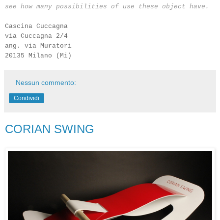
see how many
possibilities
of use
these object have
.
Cascina Cuccagna
via Cuccagna 2/4
ang. via Muratori
20135 Milano (Mi)
Nessun commento:
Condividi
CORIAN SWING