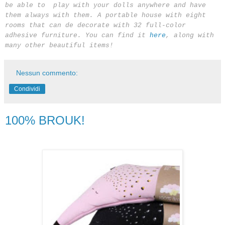
be able to
play with your
dolls
anywhere and
have
them always
with them.
A portable
house with
eight
rooms
that can de
decorate
with
32
full-color
adhesive
furniture
.
You can find it
here
, along with
many other beautiful items!
Nessun commento:
Condividi
100% BROUK!