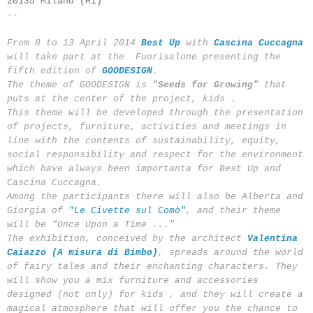
20135 Milano (Mi)
--
From 8
to 13 April
2014
Best Up
with
Cascina Cuccagna
will take part at the
Fuorisalone
presenting
the
fifth edition of
GOODESIGN
.
The theme
of
GOODESIGN
is
"Seeds for
Growing"
that
puts at the center of
the
project, kids
.
This theme
will be developed
through the presentation
of
projects
, furniture,
activities and meetings
in
line with
the contents of
sustainability
, equity,
social responsibility and respect
for the environment
which have
always been
importanta for
Best Up
and
Cascina Cuccagna.
Among the
participants
there will also
be Alberta
and
Giorgia
of
"
Le Civette sul Comò
"
,
and their theme
will be "
Once Upon a Time
...
"
The exhibition,
conceived by
the architect
Valentina
Caiazzo
(A misura di Bimbo
)
, spreads
around the
world
of fairy tales
and their
enchanting characters
.
They
will
show you a mix
furniture
and accessories
designed (not only) for kids
,
and
they
will create
a
magical atmosphere
that will offer you the chance to