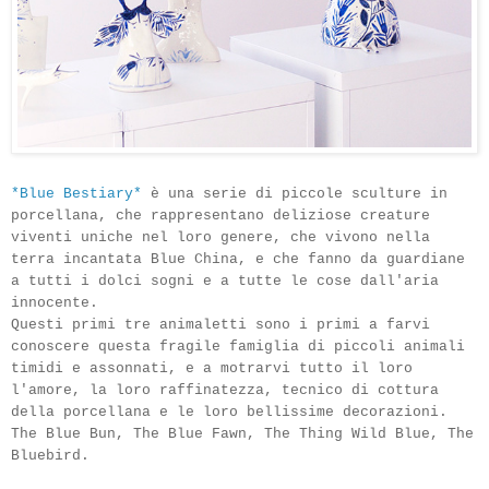
*Blue
Bestiary
*
è una
serie di
piccole sculture
in
porcellana
, che rappresentano deliziose
creature
viventi
uniche nel loro genere, che vivono nel
la
terra incantata Blue China
,
e che fanno da guardiane
a
tutti i dolci sogni
e a tutte le cose dall'aria
innocente.
Questi primi tre animaletti
sono
i primi a
farvi
conoscere
questa
fragile
famiglia di piccoli
animali
timidi e
assonnati
,
e a motrarvi tutto il loro
l'amore
,
la loro raffinatezza
, tecnico di cottura
della
porcellana
e le loro bellissime decorazioni.
The Blue
Bun
,
The Blue
Fawn
, The Thing
Wild Blue
, The
Bluebird.