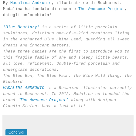
By
Madalina Andronic
, illustratrice di Bucharest.
Madalina ha fondato di recente
The Awesome Project
,
dategli un'occhiata!
----
*Blue Bestiary*
is a series of little porcelain
sculptures, delicious one-of-a-kind creatures living
in the enchanted Blue China Land, guarding all sweet
dreams and innocent matters.
These three babies are the first to introduce you to
this fragile family of shy and sleepy little beasts,
all love, refinement, double-fired porcelain and
underglaze decorations.
The Blue Bun, The Blue Fawn, The Blue Wild Thing, The
Bluebird
MADALINA ANDRONIC
is a Romanian illustrator currently
based in Bucharest. In 2012, Madalina co-founded the
brand
'The Awesome Project'
along with designer
Claudiu Stefan. Have a look at it!
Condividi