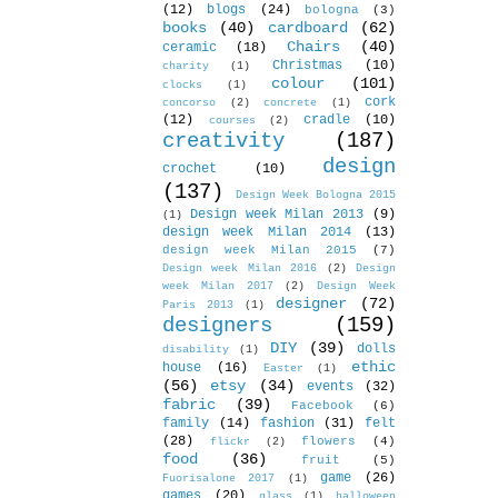
(12)
blogs
(24)
bologna
(3)
books
(40)
cardboard
(62)
Chairs
(40)
ceramic
(18)
Christmas
(10)
charity
(1)
colour
(101)
clocks
(1)
cork
concorso
(2)
concrete
(1)
(12)
cradle
(10)
courses
(2)
creativity
(187)
design
crochet
(10)
(137)
Design Week Bologna 2015
Design week Milan 2013
(9)
(1)
design week Milan 2014
(13)
design week Milan 2015
(7)
Design week Milan 2016
(2)
Design
week Milan 2017
(2)
Design Week
designer
(72)
Paris 2013
(1)
designers
(159)
DIY
(39)
dolls
disability
(1)
ethic
house
(16)
Easter
(1)
(56)
etsy
(34)
events
(32)
fabric
(39)
Facebook
(6)
family
(14)
fashion
(31)
felt
(28)
flowers
(4)
flickr
(2)
food
(36)
fruit
(5)
game
(26)
Fuorisalone 2017
(1)
games
(20)
glass
(1)
halloween