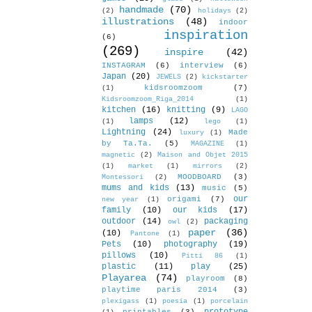
handmade
(70)
(2)
holidays
(2)
illustrations
(48)
indoor
inspiration
(6)
(269)
inspire
(42)
INSTAGRAM
(6)
interview
(6)
Japan
(20)
JEWELS
(2)
kickstarter
kidsroomzoom
(7)
(1)
Kidsroomzoom_Riga_2014
(1)
kitchen
(16)
knitting
(9)
LAGO
lamps
(12)
(1)
lego
(1)
Lightning
(24)
Made
luxury
(1)
by Ta.Ta.
(5)
MAGAZINE
(1)
magnetic
(2)
Maison and Objet 2015
(1)
market
(1)
mirrors
(2)
MOODBOARD
(3)
Montessori
(2)
mums and kids
(13)
music
(5)
our
origami
(7)
new year
(1)
family
(10)
our kids
(17)
outdoor
(14)
packaging
owl
(2)
paper
(36)
(10)
Pantone
(1)
Pets
(10)
photography
(19)
pillows
(10)
Pitti 86
(1)
plastic
(11)
play
(25)
Playarea
(74)
playroom
(8)
playtime paris 2014
(3)
plexigass
(1)
poesia
(1)
porcelain