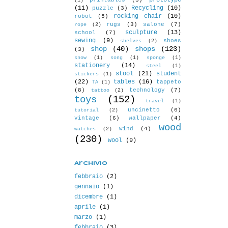
prototype
printables
(3)
(1)
(11)
Recycling
(10)
puzzle
(3)
rocking chair
(10)
robot
(5)
rugs
(3)
salone
(7)
rope
(2)
sculpture
(13)
school
(7)
sewing
(9)
shoes
shelves
(2)
shop
(40)
shops
(123)
(3)
snow
(1)
song
(1)
sponge
(1)
stationery
(14)
steel
(1)
stool
(21)
student
stickers
(1)
(22)
tables
(16)
tappeto
TA
(1)
(8)
technology
(7)
tattoo
(2)
toys
(152)
travel
(1)
uncinetto
(6)
tutorial
(2)
vintage
(6)
wallpaper
(4)
wood
wind
(4)
watches
(2)
(230)
wool
(9)
Archivio
febbraio
(2)
gennaio
(1)
dicembre
(1)
aprile
(1)
marzo
(1)
febbraio
(3)