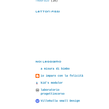
febbraio
(16)
Lettori fissi
Noi Leggiamo
a misura di bimbo
io imparo con la felicità
kid's modulor
laboratorio
progettincorso
Villekulla small Design