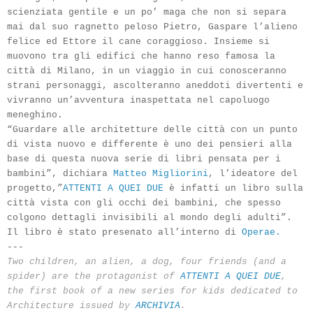
scienziata gentile e un po’ maga che non si separa
mai dal suo ragnetto peloso Pietro, Gaspare l’alieno
felice ed Ettore il cane coraggioso. Insieme si
muovono tra gli edifici che hanno reso famosa la
città di Milano, in un viaggio in cui conosceranno
strani personaggi, ascolteran­no aneddoti divertenti e
vivranno un’avventura inaspettata nel capoluogo
meneghino.
“Guardare alle architetture delle città con un punto
di vista nuovo e diffe­rente è uno dei pensieri alla
base di questa nuova serie di libri pensata per i
bambini”, dichiara
Matteo Migliorini
, l’ideatore del
progetto,”
ATTENTI A QUEI DUE
è infatti un libro sulla
città vista con gli occhi dei bambini, che spesso
colgono dettagli invisibili al mondo degli adulti”.
Il libro è stato presenato all’interno di
Operae.
---
Two children, an alien, a dog, four friends (and a
spider) are the protagonist of
ATTENTI A QUEI DUE
,
the first book of a new series for kids dedicated to
Architecture issued by
ARCHIVIA
.