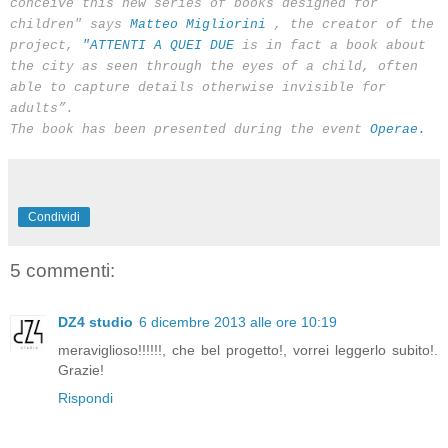
conceive this new series of books designed for
children" says
Matteo Migliorini
, the creator of the
project,
"ATTENTI A QUEI DUE
is in fact a book about
the city as seen through the eyes of a child, often
able to capture details otherwise invisible for
adults”.
The book has been presented during the event
Operae.
Condividi
5 commenti:
DZ4 studio
6 dicembre 2013 alle ore 10:19
meraviglioso!!!!!!, che bel progetto!, vorrei leggerlo subito!.
Grazie!
Rispondi