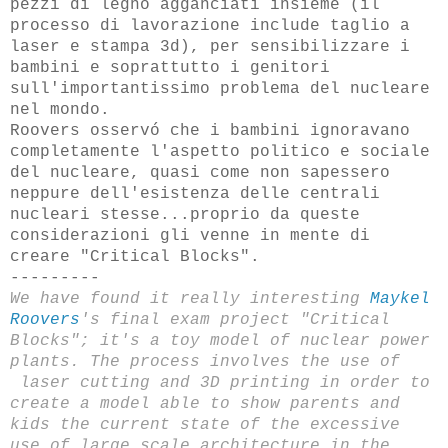
pezzi di legno agganciati insieme (il
processo di lavorazione include taglio a
laser e stampa 3d), per sensibilizzare i
bambini e soprattutto i genitori
sull'importantissimo problema del nucleare
nel mondo.
Roovers osservó che i bambini ignoravano
completamente l'aspetto politico e sociale
del nucleare, quasi come non sapessero
neppure dell'esistenza delle centrali
nucleari stesse...proprio da queste
considerazioni gli venne in mente di
creare "Critical Blocks".
---------
We have found it really interesting
Maykel
Roovers
'
s
final exam project
"Critical
Blocks"; it's a toy model of nuclear power
plants. The process involves
the use of
laser cutting and 3D printing in order
to
create a model able to show parents a
nd
kids the
current state of the excessive
use of large scale
architecture in the