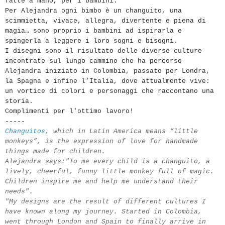
fatte a mano, per i bambini.
Per Alejandra ogni bimbo è un changuito, una
scimmietta, vivace, allegra, divertente e piena di
magia… sono proprio i bambini ad ispirarla e
spingerla a leggere i loro sogni e bisogni.
I disegni sono il risultato delle diverse culture
incontrate sul lungo cammino che ha percorso
Alejandra iniziato in Colombia, passato per Londra,
la Spagna e infine l’Italia, dove attualmente vive:
un vortice di colori e personaggi che raccontano una
storia.
Complimenti per l'ottimo lavoro!
-----
Changuitos
, which in Latin America means “little
monkeys”, is the expression of love for handmade
things made for children.
Alejandra says:"
To me every child is a changuito, a
lively, cheerful, funny little monkey full of magic.
Children inspire me and help me understand their
needs".
"My designs are the result of different cultures I
have known along my journey. Started in Colombia,
went through London and Spain to finally arrive in