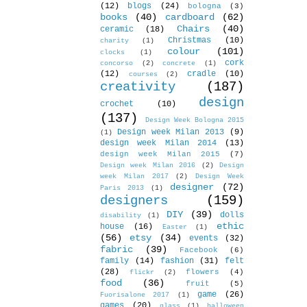
(12)
blogs
(24)
bologna
(3)
books
(40)
cardboard
(62)
Chairs
(40)
ceramic
(18)
Christmas
(10)
charity
(1)
colour
(101)
clocks
(1)
cork
concorso
(2)
concrete
(1)
(12)
cradle
(10)
courses
(2)
creativity
(187)
design
crochet
(10)
(137)
Design Week Bologna 2015
Design week Milan 2013
(9)
(1)
design week Milan 2014
(13)
design week Milan 2015
(7)
Design week Milan 2016
(2)
Design
week Milan 2017
(2)
Design Week
designer
(72)
Paris 2013
(1)
designers
(159)
DIY
(39)
dolls
disability
(1)
ethic
house
(16)
Easter
(1)
(56)
etsy
(34)
events
(32)
fabric
(39)
Facebook
(6)
family
(14)
fashion
(31)
felt
(28)
flowers
(4)
flickr
(2)
food
(36)
fruit
(5)
game
(26)
Fuorisalone 2017
(1)
games
(20)
glass
(1)
halloween