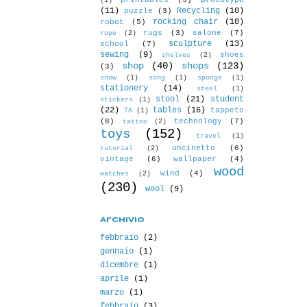
prototype
printables
(3)
(1)
(11)
Recycling
(10)
puzzle
(3)
rocking chair
(10)
robot
(5)
rugs
(3)
salone
(7)
rope
(2)
sculpture
(13)
school
(7)
sewing
(9)
shoes
shelves
(2)
shop
(40)
shops
(123)
(3)
snow
(1)
song
(1)
sponge
(1)
stationery
(14)
steel
(1)
stool
(21)
student
stickers
(1)
(22)
tables
(16)
tappeto
TA
(1)
(8)
technology
(7)
tattoo
(2)
toys
(152)
travel
(1)
uncinetto
(6)
tutorial
(2)
vintage
(6)
wallpaper
(4)
wood
wind
(4)
watches
(2)
(230)
wool
(9)
Archivio
febbraio
(2)
gennaio
(1)
dicembre
(1)
aprile
(1)
marzo
(1)
febbraio
(3)