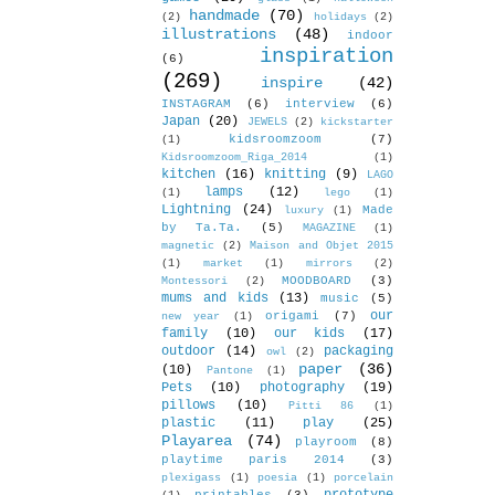
handmade
(70)
(2)
holidays
(2)
illustrations
(48)
indoor
inspiration
(6)
(269)
inspire
(42)
INSTAGRAM
(6)
interview
(6)
Japan
(20)
JEWELS
(2)
kickstarter
kidsroomzoom
(7)
(1)
Kidsroomzoom_Riga_2014
(1)
kitchen
(16)
knitting
(9)
LAGO
lamps
(12)
(1)
lego
(1)
Lightning
(24)
Made
luxury
(1)
by Ta.Ta.
(5)
MAGAZINE
(1)
magnetic
(2)
Maison and Objet 2015
(1)
market
(1)
mirrors
(2)
MOODBOARD
(3)
Montessori
(2)
mums and kids
(13)
music
(5)
our
origami
(7)
new year
(1)
family
(10)
our kids
(17)
outdoor
(14)
packaging
owl
(2)
paper
(36)
(10)
Pantone
(1)
Pets
(10)
photography
(19)
pillows
(10)
Pitti 86
(1)
plastic
(11)
play
(25)
Playarea
(74)
playroom
(8)
playtime paris 2014
(3)
plexigass
(1)
poesia
(1)
porcelain