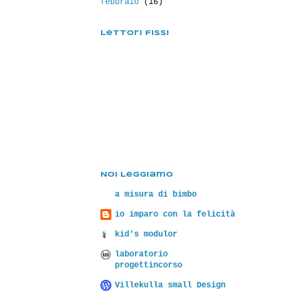
febbraio
(16)
Lettori fissi
Noi Leggiamo
a misura di bimbo
io imparo con la felicità
kid's modulor
laboratorio
progettincorso
Villekulla small Design