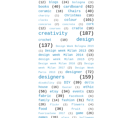
(12)
blogs
(24)
bologna
(3)
books
(40)
cardboard
(62)
Chairs
(40)
ceramic
(18)
Christmas
(10)
charity
(1)
colour
(101)
clocks
(1)
cork
concorso
(2)
concrete
(1)
(12)
cradle
(10)
courses
(2)
creativity
(187)
design
crochet
(10)
(137)
Design Week Bologna 2015
Design week Milan 2013
(9)
(1)
design week Milan 2014
(13)
design week Milan 2015
(7)
Design week Milan 2016
(2)
Design
week Milan 2017
(2)
Design Week
designer
(72)
Paris 2013
(1)
designers
(159)
DIY
(39)
dolls
disability
(1)
ethic
house
(16)
Easter
(1)
(56)
etsy
(34)
events
(32)
fabric
(39)
Facebook
(6)
family
(14)
fashion
(31)
felt
(28)
flowers
(4)
flickr
(2)
food
(36)
fruit
(5)
game
(26)
Fuorisalone 2017
(1)
games
(20)
glass
(1)
halloween