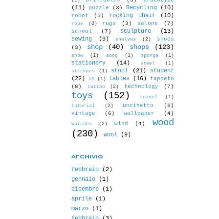
prototype
printables
(3)
(1)
(11)
Recycling
(10)
puzzle
(3)
rocking chair
(10)
robot
(5)
rugs
(3)
salone
(7)
rope
(2)
sculpture
(13)
school
(7)
sewing
(9)
shoes
shelves
(2)
shop
(40)
shops
(123)
(3)
snow
(1)
song
(1)
sponge
(1)
stationery
(14)
steel
(1)
stool
(21)
student
stickers
(1)
(22)
tables
(16)
tappeto
TA
(1)
(8)
technology
(7)
tattoo
(2)
toys
(152)
travel
(1)
uncinetto
(6)
tutorial
(2)
vintage
(6)
wallpaper
(4)
wood
wind
(4)
watches
(2)
(230)
wool
(9)
Archivio
febbraio
(2)
gennaio
(1)
dicembre
(1)
aprile
(1)
marzo
(1)
febbraio
(3)