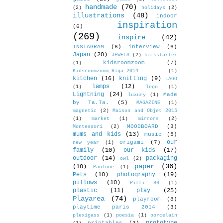
handmade
(70)
(2)
holidays
(2)
illustrations
(48)
indoor
inspiration
(6)
(269)
inspire
(42)
INSTAGRAM
(6)
interview
(6)
Japan
(20)
JEWELS
(2)
kickstarter
kidsroomzoom
(7)
(1)
Kidsroomzoom_Riga_2014
(1)
kitchen
(16)
knitting
(9)
LAGO
lamps
(12)
(1)
lego
(1)
Lightning
(24)
Made
luxury
(1)
by Ta.Ta.
(5)
MAGAZINE
(1)
magnetic
(2)
Maison and Objet 2015
(1)
market
(1)
mirrors
(2)
MOODBOARD
(3)
Montessori
(2)
mums and kids
(13)
music
(5)
our
origami
(7)
new year
(1)
family
(10)
our kids
(17)
outdoor
(14)
packaging
owl
(2)
paper
(36)
(10)
Pantone
(1)
Pets
(10)
photography
(19)
pillows
(10)
Pitti 86
(1)
plastic
(11)
play
(25)
Playarea
(74)
playroom
(8)
playtime paris 2014
(3)
plexigass
(1)
poesia
(1)
porcelain