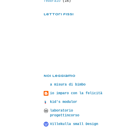
febbraio
(16)
Lettori fissi
Noi Leggiamo
a misura di bimbo
io imparo con la felicità
kid's modulor
laboratorio
progettincorso
Villekulla small Design