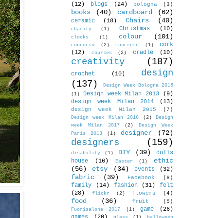
(12)
blogs
(24)
bologna
(3)
books
(40)
cardboard
(62)
Chairs
(40)
ceramic
(18)
Christmas
(10)
charity
(1)
colour
(101)
clocks
(1)
cork
concorso
(2)
concrete
(1)
(12)
cradle
(10)
courses
(2)
creativity
(187)
design
crochet
(10)
(137)
Design Week Bologna 2015
Design week Milan 2013
(9)
(1)
design week Milan 2014
(13)
design week Milan 2015
(7)
Design week Milan 2016
(2)
Design
week Milan 2017
(2)
Design Week
designer
(72)
Paris 2013
(1)
designers
(159)
DIY
(39)
dolls
disability
(1)
ethic
house
(16)
Easter
(1)
(56)
etsy
(34)
events
(32)
fabric
(39)
Facebook
(6)
family
(14)
fashion
(31)
felt
(28)
flowers
(4)
flickr
(2)
food
(36)
fruit
(5)
game
(26)
Fuorisalone 2017
(1)
games
(20)
glass
(1)
halloween