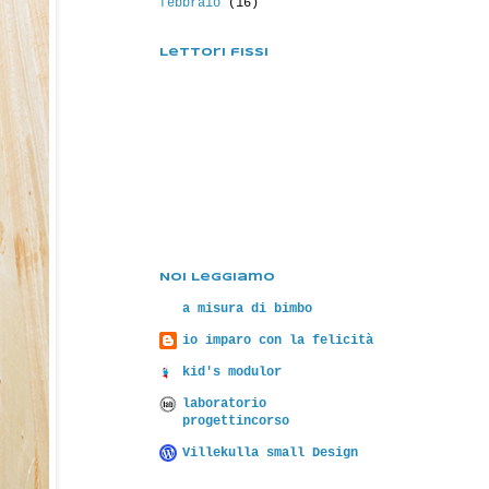
febbraio
(16)
Lettori fissi
Noi Leggiamo
a misura di bimbo
io imparo con la felicità
kid's modulor
laboratorio
progettincorso
Villekulla small Design