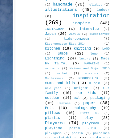
handmade
(70)
(2)
holidays
(2)
illustrations
(48)
indoor
inspiration
(6)
(269)
inspire
(42)
INSTAGRAM
(6)
interview
(6)
Japan
(20)
JEWELS
(2)
kickstarter
kidsroomzoom
(7)
(1)
Kidsroomzoom_Riga_2014
(1)
kitchen
(16)
knitting
(9)
LAGO
lamps
(12)
(1)
lego
(1)
Lightning
(24)
Made
luxury
(1)
by Ta.Ta.
(5)
MAGAZINE
(1)
magnetic
(2)
Maison and Objet 2015
(1)
market
(1)
mirrors
(2)
MOODBOARD
(3)
Montessori
(2)
mums and kids
(13)
music
(5)
our
origami
(7)
new year
(1)
family
(10)
our kids
(17)
outdoor
(14)
packaging
owl
(2)
paper
(36)
(10)
Pantone
(1)
Pets
(10)
photography
(19)
pillows
(10)
Pitti 86
(1)
plastic
(11)
play
(25)
Playarea
(74)
playroom
(8)
playtime paris 2014
(3)
plexigass
(1)
poesia
(1)
porcelain