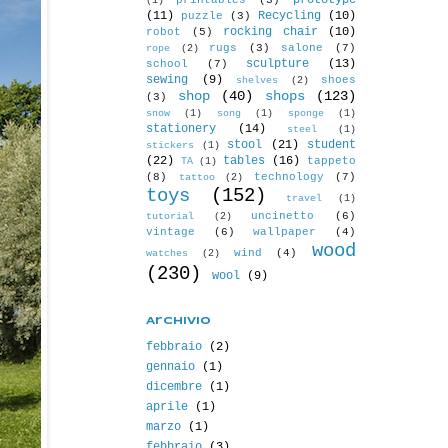
prototype
printables
(3)
(1)
(11)
Recycling
(10)
puzzle
(3)
rocking chair
(10)
robot
(5)
rugs
(3)
salone
(7)
rope
(2)
sculpture
(13)
school
(7)
sewing
(9)
shoes
shelves
(2)
shop
(40)
shops
(123)
(3)
snow
(1)
song
(1)
sponge
(1)
stationery
(14)
steel
(1)
stool
(21)
student
stickers
(1)
(22)
tables
(16)
tappeto
TA
(1)
(8)
technology
(7)
tattoo
(2)
toys
(152)
travel
(1)
uncinetto
(6)
tutorial
(2)
vintage
(6)
wallpaper
(4)
wood
wind
(4)
watches
(2)
(230)
wool
(9)
Archivio
febbraio
(2)
gennaio
(1)
dicembre
(1)
aprile
(1)
marzo
(1)
febbraio
(3)