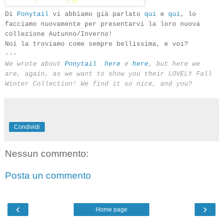
Di
Ponytail
vi abbiamo già parlato
qui
e
qui
, lo
facciamo nuovamente per presentarvi la loro nuova
collezione Autunno/Inverno!
Noi la troviamo come sempre bellissima, e voi?
---
We wrote about
Ponytail
here
e
here
, but here we
are, again, as we want to show you their LOVELY Fall
Winter Collection! We find it so nice, and you?
Condividi
Nessun commento:
Posta un commento
‹
›
Home page