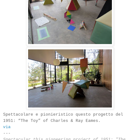
Spettacolare e pionieristico questo progetto del
1951: “The Toy” of Charles & Ray Eames.
v
ia
---
Spectacular
this
pioneering
project
of
1951
:
"The