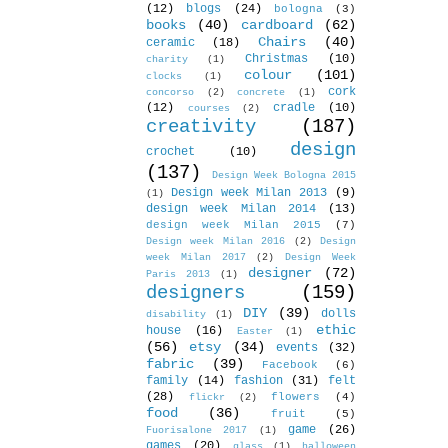
(12)
blogs
(24)
bologna
(3)
books
(40)
cardboard
(62)
Chairs
(40)
ceramic
(18)
Christmas
(10)
charity
(1)
colour
(101)
clocks
(1)
cork
concorso
(2)
concrete
(1)
(12)
cradle
(10)
courses
(2)
creativity
(187)
design
crochet
(10)
(137)
Design Week Bologna 2015
Design week Milan 2013
(9)
(1)
design week Milan 2014
(13)
design week Milan 2015
(7)
Design week Milan 2016
(2)
Design
week Milan 2017
(2)
Design Week
designer
(72)
Paris 2013
(1)
designers
(159)
DIY
(39)
dolls
disability
(1)
ethic
house
(16)
Easter
(1)
(56)
etsy
(34)
events
(32)
fabric
(39)
Facebook
(6)
family
(14)
fashion
(31)
felt
(28)
flowers
(4)
flickr
(2)
food
(36)
fruit
(5)
game
(26)
Fuorisalone 2017
(1)
games
(20)
glass
(1)
halloween