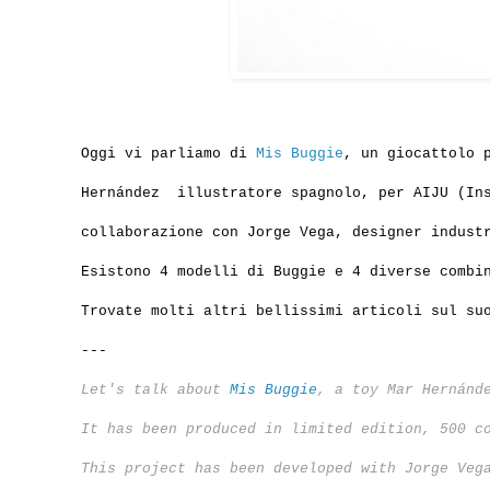
Oggi vi parliamo di
Mis Buggie
, un giocattolo 
Hernández illustratore spagnolo, per AIJU (Ins
collaborazione con Jorge Vega, designer indust
Esistono 4 modelli di Buggie e 4 diverse combi
Trovate molti altri bellissimi articoli sul s
---
Let's talk about
Mis Buggie
, a toy Mar Hernánd
It has been produced in limited edition, 500 c
This project has been developed with Jorge Veg