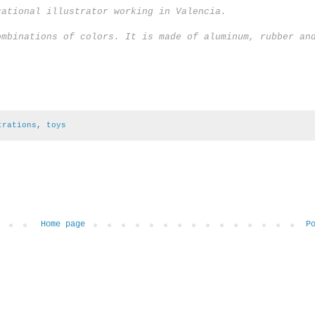
cational illustrator working in Valencia.
ombinations of colors. It is made of aluminum, rubber an
trations
,
toys
Home page
P