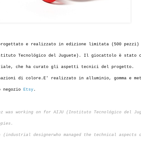
progettato e realizzato in edizione limitata (500 pezzi)
tituto Tecnológico del Juguete). Il giocattolo è stato 
riale, che ha curato gli aspetti tecnici del progetto.
nazioni di colore.E' realizzato in alluminio, gomma e me
uo negozio
Etsy
.
ez was working on for AIJU (Instituto Tecnológico del Ju
opies.
a (industrial designerwho managed the technical aspects 