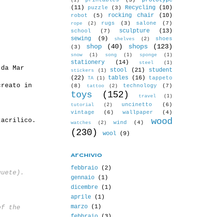
prototype
printables
(3)
(1)
(11)
Recycling
(10)
puzzle
(3)
rocking chair
(10)
robot
(5)
rugs
(3)
salone
(7)
rope
(2)
sculpture
(13)
school
(7)
sewing
(9)
shoes
shelves
(2)
shop
(40)
shops
(123)
(3)
snow
(1)
song
(1)
sponge
(1)
stationery
(14)
steel
(1)
 da Mar
stool
(21)
student
stickers
(1)
(22)
tables
(16)
tappeto
TA
(1)
creato in
(8)
technology
(7)
tattoo
(2)
toys
(152)
travel
(1)
uncinetto
(6)
tutorial
(2)
vintage
(6)
wallpaper
(4)
wood
tacrilico.
wind
(4)
watches
(2)
(230)
wool
(9)
Archivio
febbraio
(2)
guete).
gennaio
(1)
dicembre
(1)
aprile
(1)
marzo
(1)
of the
febbraio
(3)