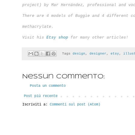
project) by Mar Hernández, professional and vo
There are 4 models of Buggie and 4 different c
methacrylate.
Visit his
Etsy shop
for many other articles!
Tags
design
,
designer
,
etsy
,
illus
Nessun commento:
Posta un commento
Post più recente
Iscriviti a:
Commenti sul post (Atom)