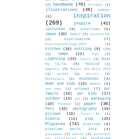
handmade
(70)
(2)
holidays
(2)
illustrations
(48)
indoor
inspiration
(6)
(269)
inspire
(42)
INSTAGRAM
(6)
interview
(6)
Japan
(20)
JEWELS
(2)
kickstarter
kidsroomzoom
(7)
(1)
Kidsroomzoom_Riga_2014
(1)
kitchen
(16)
knitting
(9)
LAGO
lamps
(12)
(1)
lego
(1)
Lightning
(24)
Made
luxury
(1)
by Ta.Ta.
(5)
MAGAZINE
(1)
magnetic
(2)
Maison and Objet 2015
(1)
market
(1)
mirrors
(2)
MOODBOARD
(3)
Montessori
(2)
mums and kids
(13)
music
(5)
our
origami
(7)
new year
(1)
family
(10)
our kids
(17)
outdoor
(14)
packaging
owl
(2)
paper
(36)
(10)
Pantone
(1)
Pets
(10)
photography
(19)
pillows
(10)
Pitti 86
(1)
plastic
(11)
play
(25)
Playarea
(74)
playroom
(8)
playtime paris 2014
(3)
plexigass
(1)
poesia
(1)
porcelain