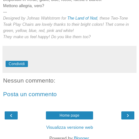
Mettono allegria, vero?
---
Designed by Johnas Wahlstrom for
The Land of Nod
, these Two-Tone
Teak Play Chairs are lovely thanks to their bright colors! Thet come in
green, yellow, blue, red, pink and white!
They make us feel happy! Do you like them too?
Condividi
Nessun commento:
Posta un commento
‹
›
Home page
Visualizza versione web
Powered by
Blogger
.