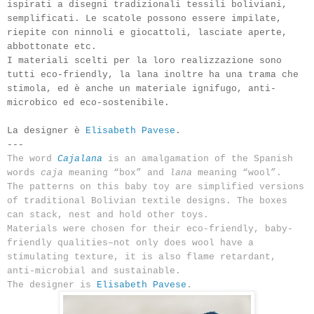
ispirati a
disegni tradizionali
tessili
boliviani
,
semplificati.
Le scatole possono
essere impilate,
riepite con ninnoli e giocattoli, lasciate aperte,
abbottonate etc.
I materiali
scelti per la loro realizzazione sono
tutti
eco-friendly
, la
lana
inoltre ha
una trama
che
stimola
,
ed è anche un materiale
ignifugo,
anti-
microbico
ed eco-sostenibile.
La designer è
Elisabeth Pavese
.
---
The word
Cajalana
is an amalgamation of the Spanish
words
caja
meaning “box” and
lana
meaning “wool”.
The patterns on this baby toy are simplified versions
of traditional Bolivian textile designs. The boxes
can stack, nest and hold other toys.
Materials were chosen for their eco-friendly, baby-
friendly qualities–not only does wool have a
stimulating texture, it is also flame retardant,
anti-microbial and sustainable.
The designer is
Elisabeth Pavese
.