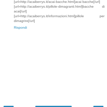
[url=http://acaiberrys.it/acai-bacche.html]acai bacche[/url]
[url=http://acaiberrys.it/pillole-dimagranti.html]bacche di
acai[/url]
[url=http://acaiberrys.it/informazioni.html]pillole per
dimagrire[/url]
Rispondi