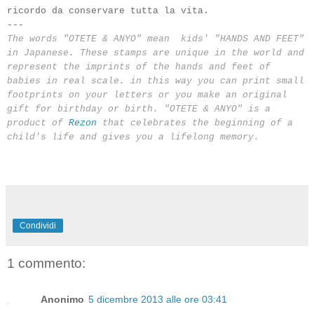
ricordo da conservare tutta la vita.
---
The words
"
OTETE
&
ANYO
"
mean
kids'
"
HANDS AND
FEET
"
in Japanese.
These
stamps
are unique in the
world and
represent
the imprints of
the hands and feet
of
babies
in real scale.
in this way you can
print
small
footprints on
your letters
or you make
an original
gift
for
birthday or
birth
.
"
OTETE
&
ANYO
"
is a
product of
Rezon
that
celebrates the beginning of
a
child's life
and gives you
a lifelong memory.
Condividi
1 commento:
Anonimo
5 dicembre 2013 alle ore 03:41