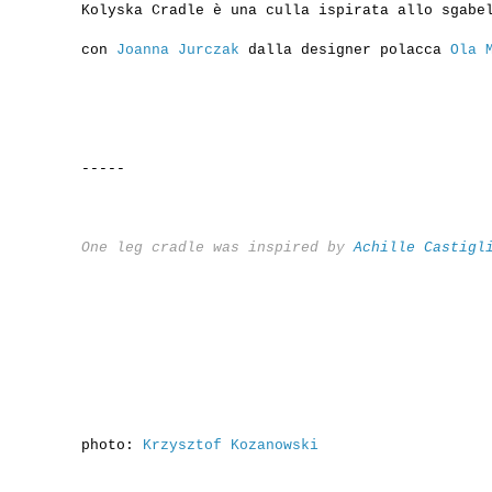
Kolyska Cradle è una culla ispirata allo sgab
con
Joanna Jurczak
dalla designer polacca
Ola 
-----
One leg cradle was inspired by
Achille Castigl
photo:
Krzysztof Kozanowski