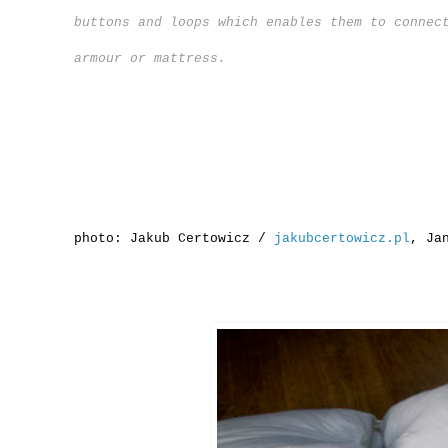
buttons and loops which enables them to connec
armour or mattress.
photo: Jakub Certowicz /
jakubcertowicz.pl
, Ja