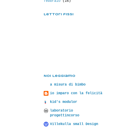
febbraio
(16)
Lettori fissi
Noi Leggiamo
a misura di bimbo
io imparo con la felicità
kid's modulor
laboratorio
progettincorso
Villekulla small Design