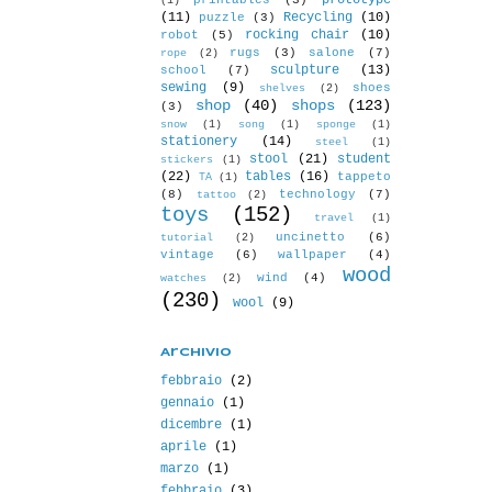
prototype
printables
(3)
(1)
(11)
Recycling
(10)
puzzle
(3)
rocking chair
(10)
robot
(5)
rugs
(3)
salone
(7)
rope
(2)
sculpture
(13)
school
(7)
sewing
(9)
shoes
shelves
(2)
shop
(40)
shops
(123)
(3)
snow
(1)
song
(1)
sponge
(1)
stationery
(14)
steel
(1)
stool
(21)
student
stickers
(1)
(22)
tables
(16)
tappeto
TA
(1)
(8)
technology
(7)
tattoo
(2)
toys
(152)
travel
(1)
uncinetto
(6)
tutorial
(2)
vintage
(6)
wallpaper
(4)
wood
wind
(4)
watches
(2)
(230)
wool
(9)
Archivio
febbraio
(2)
gennaio
(1)
dicembre
(1)
aprile
(1)
marzo
(1)
febbraio
(3)