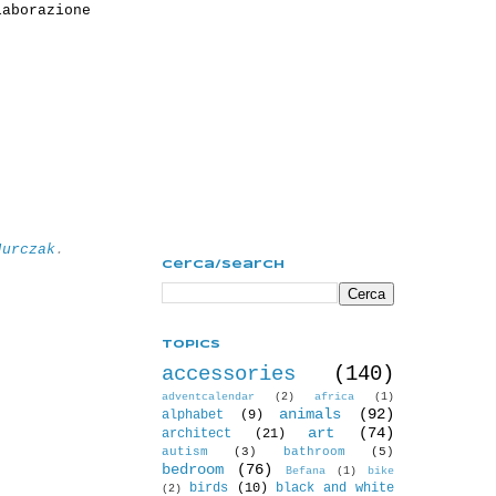
laborazione
Jurczak
.
Cerca/Search
Topics
accessories
(140)
adventcalendar
(2)
africa
(1)
animals
(92)
alphabet
(9)
art
(74)
architect
(21)
autism
(3)
bathroom
(5)
bedroom
(76)
Befana
(1)
bike
birds
(10)
black and white
(2)