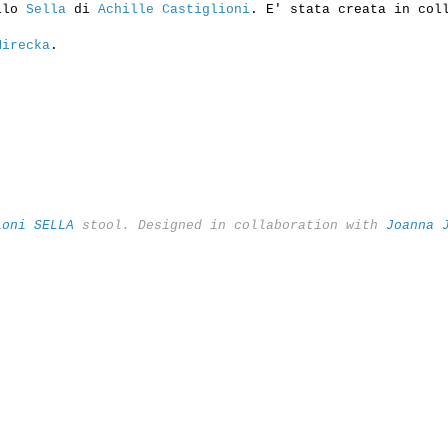
ello
Sella
di
Achille Castiglioni
. E' stata creata in col
Mirecka
.
ioni
SELLA
stool. Designed in collaboration with
Joanna 