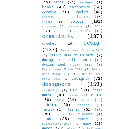
(12)
blogs
(24)
bologna
(3)
books
(40)
cardboard
(62)
Chairs
(40)
ceramic
(18)
Christmas
(10)
charity
(1)
colour
(101)
clocks
(1)
cork
concorso
(2)
concrete
(1)
(12)
cradle
(10)
courses
(2)
creativity
(187)
design
crochet
(10)
(137)
Design Week Bologna 2015
Design week Milan 2013
(9)
(1)
design week Milan 2014
(13)
design week Milan 2015
(7)
Design week Milan 2016
(2)
Design
week Milan 2017
(2)
Design Week
designer
(72)
Paris 2013
(1)
designers
(159)
DIY
(39)
dolls
disability
(1)
ethic
house
(16)
Easter
(1)
(56)
etsy
(34)
events
(32)
fabric
(39)
Facebook
(6)
family
(14)
fashion
(31)
felt
(28)
flowers
(4)
flickr
(2)
food
(36)
fruit
(5)
game
(26)
Fuorisalone 2017
(1)
games
(20)
glass
(1)
halloween