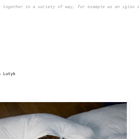
t together in a variety of way, for example as an igloo 
n Lutyk