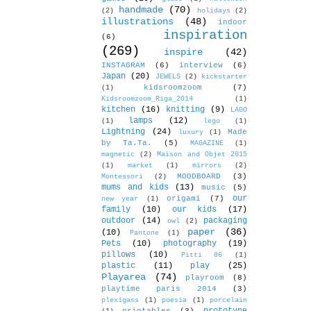
handmade
(70)
(2)
holidays
(2)
illustrations
(48)
indoor
inspiration
(6)
(269)
inspire
(42)
INSTAGRAM
(6)
interview
(6)
Japan
(20)
JEWELS
(2)
kickstarter
kidsroomzoom
(7)
(1)
Kidsroomzoom_Riga_2014
(1)
kitchen
(16)
knitting
(9)
LAGO
lamps
(12)
(1)
lego
(1)
Lightning
(24)
Made
luxury
(1)
by Ta.Ta.
(5)
MAGAZINE
(1)
magnetic
(2)
Maison and Objet 2015
(1)
market
(1)
mirrors
(2)
MOODBOARD
(3)
Montessori
(2)
mums and kids
(13)
music
(5)
our
origami
(7)
new year
(1)
family
(10)
our kids
(17)
outdoor
(14)
packaging
owl
(2)
paper
(36)
(10)
Pantone
(1)
Pets
(10)
photography
(19)
pillows
(10)
Pitti 86
(1)
plastic
(11)
play
(25)
Playarea
(74)
playroom
(8)
playtime paris 2014
(3)
plexigass
(1)
poesia
(1)
porcelain