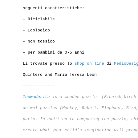
seguenti caratteristiche:
-
Riciclabile
-
Ecologico
-
Non tossico
-
per bambini da
0-5 anni
Li trovate presso lo
shop on line
di
MedioDesi
Quintero and Maria Teresa Leon
-------------
Zoomaderita
is a wooden puzzle (
Finnish birch
animal puzzles (Monkey, Rabbit, Elephant, Bird
parts. In addition to composing the puzzle, ch
create what your child's imagination will prop