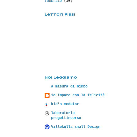
febbraio
(16)
Lettori fissi
Noi Leggiamo
a misura di bimbo
io imparo con la felicità
kid's modulor
laboratorio
progettincorso
Villekulla small Design