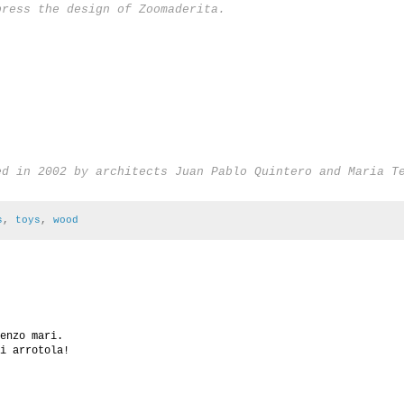
press the design of Zoomaderita.
ed in 2002 by architects Juan Pablo Quintero and Maria T
s
,
toys
,
wood
enzo mari.
i arrotola!