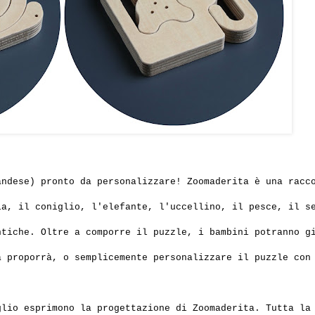
andese)
pronto da personalizzare
!
Zoomaderita
è una racc
mia,
il coniglio
, l'
elefante
, l'uccellino, il pesce,
il s
ntiche
.
Oltre a comporre
il puzzle
, i bambini potranno
g
a
proporrà
,
o semplicemente
personalizzare
il puzzle
con
glio esprimono
la progettazione di
Zoomaderita
. Tutta la