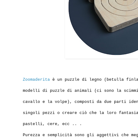
Zoomaderita
è un
puzzle di legno
(
betulla
finl
modelli di
puzzle
di animali
(
ci sono la scim
cavallo
e la volpe
),
composti da due
parti ide
singoli pezzi
o creare
ciò che
la loro fantasi
pastelli
, cere,
ecc
..
.
Purezza
e semplicità
sono gli aggettivi
che me