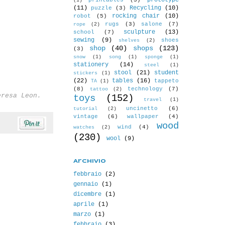
prototype
printables
(3)
(1)
(11)
Recycling
(10)
puzzle
(3)
rocking chair
(10)
robot
(5)
rugs
(3)
salone
(7)
rope
(2)
sculpture
(13)
school
(7)
sewing
(9)
shoes
shelves
(2)
shop
(40)
shops
(123)
(3)
snow
(1)
song
(1)
sponge
(1)
stationery
(14)
steel
(1)
stool
(21)
student
stickers
(1)
(22)
tables
(16)
tappeto
TA
(1)
(8)
technology
(7)
tattoo
(2)
eresa Leon.
toys
(152)
travel
(1)
uncinetto
(6)
tutorial
(2)
vintage
(6)
wallpaper
(4)
wood
wind
(4)
watches
(2)
(230)
wool
(9)
Archivio
febbraio
(2)
gennaio
(1)
dicembre
(1)
aprile
(1)
marzo
(1)
febbraio
(3)