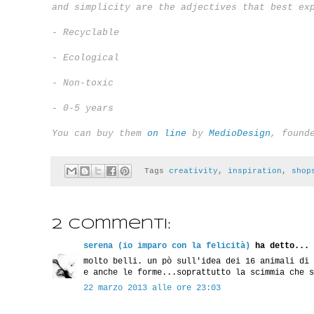
and simplicity are the adjectives that best ex
- Recyclable
- Ecological
- Non-toxic
- 0-5 years
You can buy them
on line
by
MedioDesign
,
f
ound
Tags
creativity
,
inspiration
,
shop
2 commenti:
serena (io imparo con la felicità)
ha detto...
molto belli. un pò sull'idea dei 16 animali di 
e anche le forme...soprattutto la scimmia che s
22 marzo 2013 alle ore 23:03