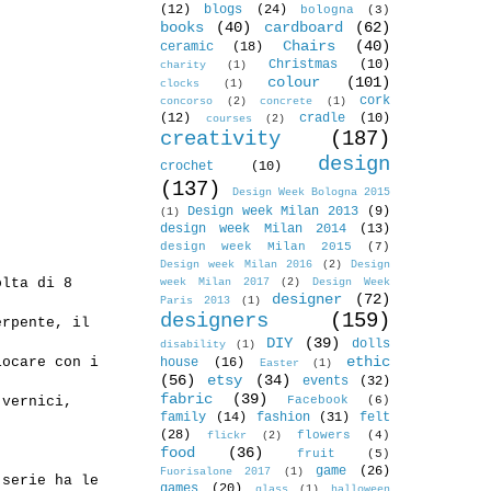
(12)
blogs
(24)
bologna
(3)
books
(40)
cardboard
(62)
Chairs
(40)
ceramic
(18)
Christmas
(10)
charity
(1)
colour
(101)
clocks
(1)
cork
concorso
(2)
concrete
(1)
(12)
cradle
(10)
courses
(2)
creativity
(187)
design
crochet
(10)
(137)
Design Week Bologna 2015
Design week Milan 2013
(9)
(1)
design week Milan 2014
(13)
design week Milan 2015
(7)
Design week Milan 2016
(2)
Design
olta di
8
week Milan 2017
(2)
Design Week
designer
(72)
Paris 2013
(1)
designers
(159)
erpente, il
DIY
(39)
dolls
disability
(1)
ethic
iocare con i
house
(16)
Easter
(1)
(56)
etsy
(34)
events
(32)
fabric
(39)
Facebook
(6)
 vernici
,
family
(14)
fashion
(31)
felt
(28)
flowers
(4)
flickr
(2)
food
(36)
fruit
(5)
game
(26)
Fuorisalone 2017
(1)
 serie ha le
games
(20)
glass
(1)
halloween