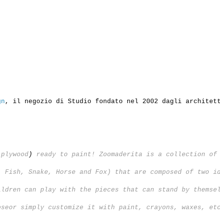
gn
,
il negozio
di
Studio fondato nel 2002 dagli architet
 plywood
)
ready to paint! Zoomaderita is a collection of
, Fish, Snake, Horse and Fox) that are composed of two i
ildren can play with the pieces that can stand by themse
oseor simply customize it with paint, crayons, waxes, et