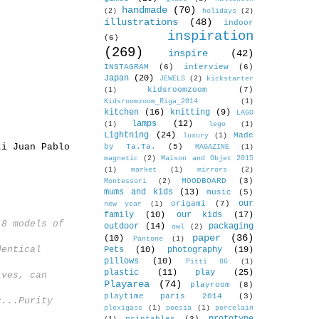
handmade
(70)
(2)
holidays
(2)
illustrations
(48)
indoor
inspiration
(6)
(269)
inspire
(42)
INSTAGRAM
(6)
interview
(6)
Japan
(20)
JEWELS
(2)
kickstarter
kidsroomzoom
(7)
(1)
Kidsroomzoom_Riga_2014
(1)
kitchen
(16)
knitting
(9)
LAGO
lamps
(12)
(1)
lego
(1)
Lightning
(24)
Made
luxury
(1)
ti
Juan Pablo
by Ta.Ta.
(5)
MAGAZINE
(1)
magnetic
(2)
Maison and Objet 2015
(1)
market
(1)
mirrors
(2)
MOODBOARD
(3)
Montessori
(2)
mums and kids
(13)
music
(5)
our
origami
(7)
new year
(1)
family
(10)
our kids
(17)
 8 models of
outdoor
(14)
packaging
owl
(2)
paper
(36)
(10)
Pantone
(1)
dentical
Pets
(10)
photography
(19)
pillows
(10)
Pitti 86
(1)
plastic
(11)
play
(25)
lves, can
Playarea
(74)
playroom
(8)
playtime paris 2014
(3)
c...Purity
plexigass
(1)
poesia
(1)
porcelain