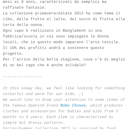
mesi ai 6 anni, caratterizzati da semplici ma
raffinate fantasie.
La collezione primavera/estate 2013 ha come tema il
cibo, dalla frutta al latte, dal succo di frutta alla
torta della nonna.
Ogni capo è realizzato in Bangladesh in una
fabbrica/scuola in cui sono impiegate le donne
locali, che in questo modo imparano l'arte tessile.
Il 10% dei profitti andrà a sostenere questo
progetto.
Per l'arrivo della bella stagione, cosa c'è di meglio
di un bel capo che é anche solidale?
-----------------
In this snowy day, we feel like looking for something
colourful and warm for our kids. ;)
We would like to draw your attention to some items of
the famous Spanish brand
Bobo Choses
, which produces
clothes and accessories for babies and kids from 3
months to 6 years. Each item is characterised by
simple but dressy patterns.
Spring/Summer collection 2013 is inspired by food